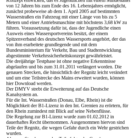
Konzept entwickelt, das es Jugendlichen mit einem Mindestalter
von 12 Jahren bis zum Ende des 16. Lebensjahres ermöglicht,
zunächst probeweise ab dem 1. April 2005 auf bestimmten
Wasserstraßen ein Fahrzeug mit einer Länge von bis zu 5
Metern und einer Antriebsmaschine mit höchstens 3,68 kW zu
führen. Voraussetzung dafür ist, dass der Jugendliche einen
Ausweis eines Wassersportvereins besitzt, der einem
Spitzenverband des deutschen Wassersports angehört, der das
von ihm erarbeitete grundlegende und mit dem
Bundesministerium für Verkehr, Bau und Stadtentwicklung
abgestimmte Verkehrssicherheitskonzept gewährleistet.
Die dreijährige Testphase ist ohne negative Erkenntnisse
abgelaufen und bis zum 31.01.2011 verlängert worden. Die
genauen Strecken, die hinsichtlich der Regnitz leicht verändert
und um eine Teilstrecke des Mains erweitert wurden, können
hier Download werden.
Der DMYV strebt die Erweiterung auf das Deutsche
Kanalsystem an.
Für die Int. Wasserstraßen (Donau, Elbe, Rhein) ist die
Möglichkeit der B1-Lizenz in den Int. Gremien zu erörtern, für
den Rhein zumindest mit Blick auf seine Nebenflüsse.
Die Regelung zur B1-Lizenz wurde zum 01.02.2012 in
dauerhaftes Recht übernommen. Ausgenommen hiervon sind
Teile der Regnitz, die wegen Gefahr durch ein Wehr gestrichen
wurden.